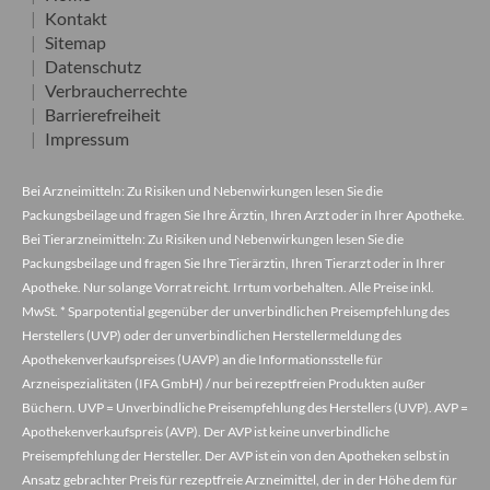
Kontakt
Sitemap
Datenschutz
Verbraucherrechte
Barrierefreiheit
Impressum
Bei Arzneimitteln: Zu Risiken und Nebenwirkungen lesen Sie die
Packungsbeilage und fragen Sie Ihre Ärztin, Ihren Arzt oder in Ihrer Apotheke.
Bei Tierarzneimitteln: Zu Risiken und Nebenwirkungen lesen Sie die
Packungsbeilage und fragen Sie Ihre Tierärztin, Ihren Tierarzt oder in Ihrer
Apotheke. Nur solange Vorrat reicht. Irrtum vorbehalten. Alle Preise inkl.
MwSt. * Sparpotential gegenüber der unverbindlichen Preisempfehlung des
Herstellers (UVP) oder der unverbindlichen Herstellermeldung des
Apothekenverkaufspreises (UAVP) an die Informationsstelle für
Arzneispezialitäten (IFA GmbH) / nur bei rezeptfreien Produkten außer
Büchern. UVP = Unverbindliche Preisempfehlung des Herstellers (UVP). AVP =
Apothekenverkaufspreis (AVP). Der AVP ist keine unverbindliche
Preisempfehlung der Hersteller. Der AVP ist ein von den Apotheken selbst in
Ansatz gebrachter Preis für rezeptfreie Arzneimittel, der in der Höhe dem für