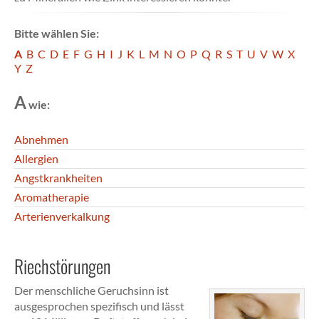
Bitte wählen Sie:
A
B
C
D
E
F
G
H
I
J
K
L
M
N
O
P
Q
R
S
T
U
V
W
X
Y
Z
A
wie:
Abnehmen
Allergien
Angstkrankheiten
Aromatherapie
Arterienverkalkung
Riechstörungen
Der menschliche Geruchsinn ist
ausgesprochen spezifisch und lässt