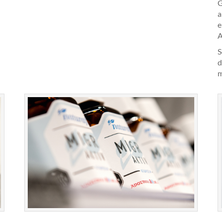
G
a
e
A
S
d
m