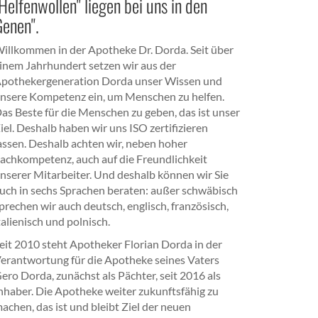
Helfenwollen" liegen bei uns in den
Genen".
illkommen in der Apotheke Dr. Dorda. Seit über
inem Jahrhundert setzen wir aus der
pothekergeneration Dorda unser Wissen und
nsere Kompetenz ein, um Menschen zu helfen.
as Beste für die Menschen zu geben, das ist unser
iel. Deshalb haben wir uns ISO zertifizieren
assen. Deshalb achten wir, neben hoher
achkompetenz, auch auf die Freundlichkeit
nserer Mitarbeiter. Und deshalb können wir Sie
uch in sechs Sprachen beraten: außer schwäbisch
prechen wir auch deutsch, englisch, französisch,
talienisch und polnisch.
eit 2010 steht Apotheker Florian Dorda in der
erantwortung für die Apotheke seines Vaters
ero Dorda, zunächst als Pächter, seit 2016 als
nhaber. Die Apotheke weiter zukunftsfähig zu
achen, das ist und bleibt Ziel der neuen