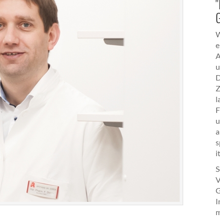
"
W
e
A
u
D
Z
l
F
u
a
s
i
S
V
G
I
m