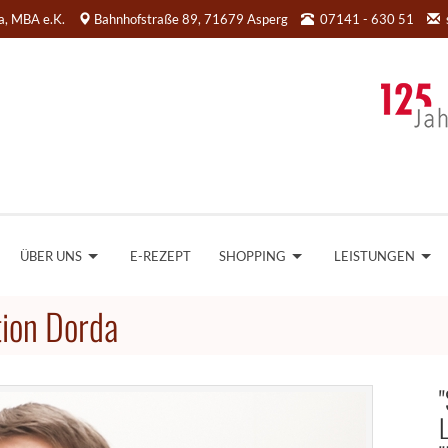
da, MBA e.K.
Bahnhofstraße 89, 71679 Asperg
07141 - 630 51
ÜBER UNS
E-REZEPT
SHOPPING
LEISTUNGEN
ion Dorda
"