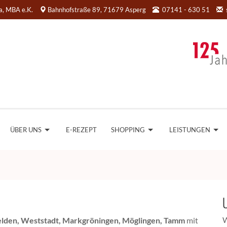
da, MBA e.K.
Bahnhofstraße 89, 71679 Asperg
07141 - 630 51
ÜBER UNS
E-REZEPT
SHOPPING
LEISTUNGEN
W
felden, Weststadt, Markgröningen, Möglingen, Tamm
mit