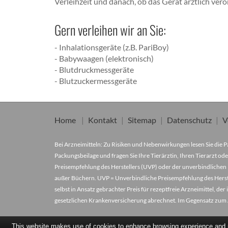
Verleihzeit und danach, ob das Gerät ärztlich ver
Gern verleihen wir an Sie:
- Inhalationsgeräte (z.B. PariBoy)
- Babywaagen (elektronisch)
- Blutdruckmessgeräte
- Blutzuckermessgeräte
Home
Kontakt
Sitemap
Datenschutz
V
Bei Arzneimitteln: Zu Risiken und Nebenwirkungen lesen Sie die Pa
Packungsbeilage und fragen Sie Ihre Tierärztin, Ihren Tierarzt ode
Preisempfehlung des Herstellers (UVP) oder der unverbindlichen 
außer Büchern. UVP = Unverbindliche Preisempfehlung des Herstel
selbst in Ansatz gebrachter Preis für rezeptfreie Arzneimittel, 
gesetzlichen Krankenversicherung abrechnet. Im Gegensatz zum A
This website makes use of cookies to enhance browsing experience and pr