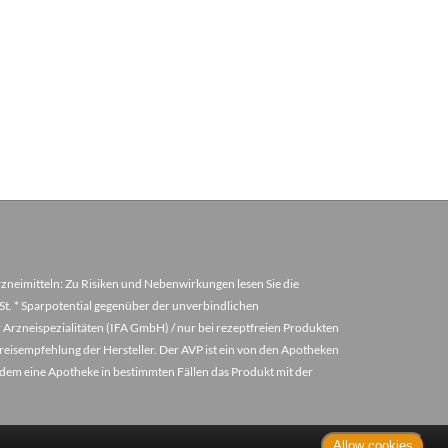
arzneimitteln: Zu Risiken und Nebenwirkungen lesen Sie die
MwSt. * Sparpotential gegenüber der unverbindlichen
 Arzneispezialitäten (IFA GmbH) / nur bei rezeptfreien Produkten
eisempfehlung der Hersteller. Der AVP ist ein von den Apotheken
u dem eine Apotheke in bestimmten Fällen das Produkt mit der
Allow cookies