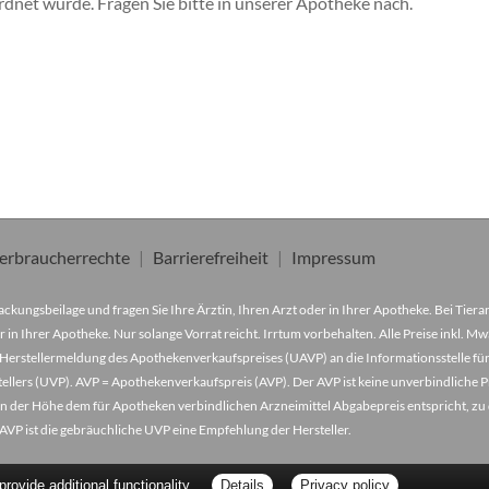
ordnet wurde. Fragen Sie bitte in unserer Apotheke nach.
erbraucherrechte
Barrierefreiheit
Impressum
ckungsbeilage und fragen Sie Ihre Ärztin, Ihren Arzt oder in Ihrer Apotheke. Bei Tier
r in Ihrer Apotheke. Nur solange Vorrat reicht. Irrtum vorbehalten. Alle Preise inkl. 
Herstellermeldung des Apothekenverkaufspreises (UAVP) an die Informationsstelle für
lers (UVP). AVP = Apothekenverkaufspreis (AVP). Der AVP ist keine unverbindliche Pr
der in der Höhe dem für Apotheken verbindlichen Arzneimittel Abgabepreis entspricht, z
VP ist die gebräuchliche UVP eine Empfehlung der Hersteller.
ovide additional functionality.
Details
Privacy policy