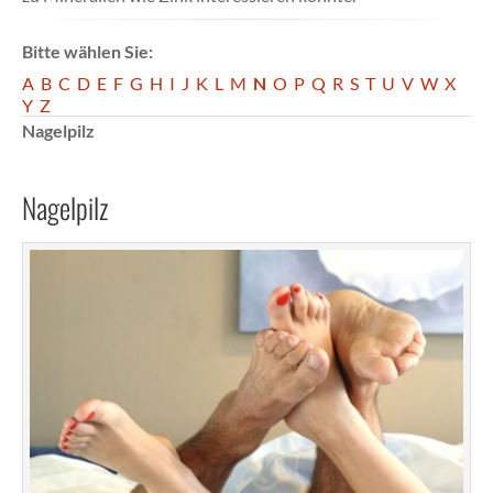
Bitte wählen Sie:
A
B
C
D
E
F
G
H
I
J
K
L
M
N
O
P
Q
R
S
T
U
V
W
X
Y
Z
Nagelpilz
Nagelpilz