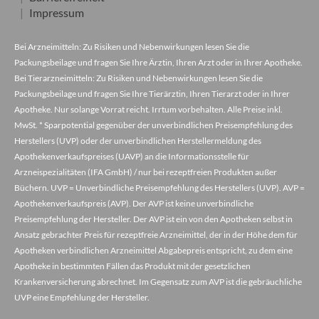
Impressum
Bei Arzneimitteln: Zu Risiken und Nebenwirkungen lesen Sie die
Packungsbeilage und fragen Sie Ihre Ärztin, Ihren Arzt oder in Ihrer Apotheke.
Bei Tierarzneimitteln: Zu Risiken und Nebenwirkungen lesen Sie die
Packungsbeilage und fragen Sie Ihre Tierärztin, Ihren Tierarzt oder in Ihrer
Apotheke. Nur solange Vorrat reicht. Irrtum vorbehalten. Alle Preise inkl.
MwSt. * Sparpotential gegenüber der unverbindlichen Preisempfehlung des
Herstellers (UVP) oder der unverbindlichen Herstellermeldung des
Apothekenverkaufspreises (UAVP) an die Informationsstelle für
Arzneispezialitäten (IFA GmbH) / nur bei rezeptfreien Produkten außer
Büchern. UVP = Unverbindliche Preisempfehlung des Herstellers (UVP). AVP =
Apothekenverkaufspreis (AVP). Der AVP ist keine unverbindliche
Preisempfehlung der Hersteller. Der AVP ist ein von den Apotheken selbst in
Ansatz gebrachter Preis für rezeptfreie Arzneimittel, der in der Höhe dem für
Apotheken verbindlichen Arzneimittel Abgabepreis entspricht, zu dem eine
Apotheke in bestimmten Fällen das Produkt mit der gesetzlichen
Krankenversicherung abrechnet. Im Gegensatz zum AVP ist die gebräuchliche
UVP eine Empfehlung der Hersteller.