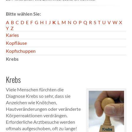
Bitte wählen Sie:
A
B
C
D
E
F
G
H
I
J
K
L
M
N
O
P
Q
R
S
T
U
V
W
X
Y
Z
Karies
Kopfläuse
Kopfschuppen
Krebs
Krebs
Viele Menschen fürchten die
Diagnose Krebs so sehr, dass sie
Anzeichen wie Knötchen,
Hautveränderungen oder veränderte
Körperreaktionen verdrängen.
Erforderliche Arztbesuche werden
oftmals aufgeschoben, oft zu lange!