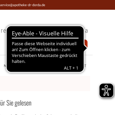
service@apotheke-dr-dorda.de
Notdienst
NOTDIENST
WISSENSWERTES
LIVECHAT
ür Sie gelesen