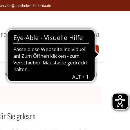
service@apotheke-dr-dorda.de
Notdienst
NOTDIENST
WISSENSWERTES
LIVECHAT
ür Sie gelesen