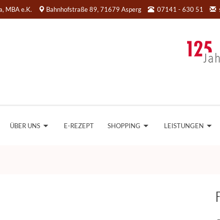
da, MBA e.K.
Bahnhofstraße 89, 71679 Asperg
07141 - 630 51
ÜBER UNS
E-REZEPT
SHOPPING
LEISTUNGEN
F