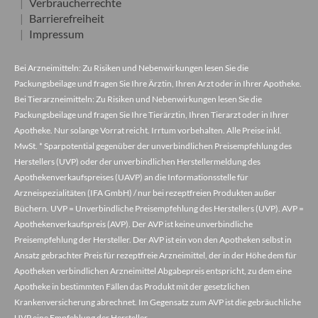
Verbraucherrechte
Barrierefreiheit
Impressum
Bei Arzneimitteln: Zu Risiken und Nebenwirkungen lesen Sie die
Packungsbeilage und fragen Sie Ihre Ärztin, Ihren Arzt oder in Ihrer Apotheke.
Bei Tierarzneimitteln: Zu Risiken und Nebenwirkungen lesen Sie die
Packungsbeilage und fragen Sie Ihre Tierärztin, Ihren Tierarzt oder in Ihrer
Apotheke. Nur solange Vorrat reicht. Irrtum vorbehalten. Alle Preise inkl.
MwSt. * Sparpotential gegenüber der unverbindlichen Preisempfehlung des
Herstellers (UVP) oder der unverbindlichen Herstellermeldung des
Apothekenverkaufspreises (UAVP) an die Informationsstelle für
Arzneispezialitäten (IFA GmbH) / nur bei rezeptfreien Produkten außer
Büchern. UVP = Unverbindliche Preisempfehlung des Herstellers (UVP). AVP =
Apothekenverkaufspreis (AVP). Der AVP ist keine unverbindliche
Preisempfehlung der Hersteller. Der AVP ist ein von den Apotheken selbst in
Ansatz gebrachter Preis für rezeptfreie Arzneimittel, der in der Höhe dem für
Apotheken verbindlichen Arzneimittel Abgabepreis entspricht, zu dem eine
Apotheke in bestimmten Fällen das Produkt mit der gesetzlichen
Krankenversicherung abrechnet. Im Gegensatz zum AVP ist die gebräuchliche
UVP eine Empfehlung der Hersteller.